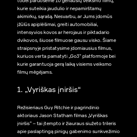
todėl paruošėme 10 geriausių veiksmo filmų,
kurie suteikia jaudulio ir nepamirštamų
akimirkų, sąrašą. Nesvarbu, ar Jums įdomūs
įžūlūs apiplėšimai, greiti automobiliai,
intensyvios kovos ar herojaus ir piktadario
dvikovos, šiuose filmuose gausu visko. Šiame
straipsnyje pristatysime įdomiausius filmus,
kuriuos verta pamatyti „Go3“ platformoje bei
kurie garantuoja gerą laiką visiems veiksmo
filmų mėgėjams.
1. „Vyriškas įniršis“
Režisieriaus Guy Ritchie ir pagrindinio
aktoriaus Jason Statham filmas „Vyriškas
įniršis“ – tai įtempto ir žiauraus siužeto trileris
apie paslaptingą pinigų gabenimo sunkvežimio