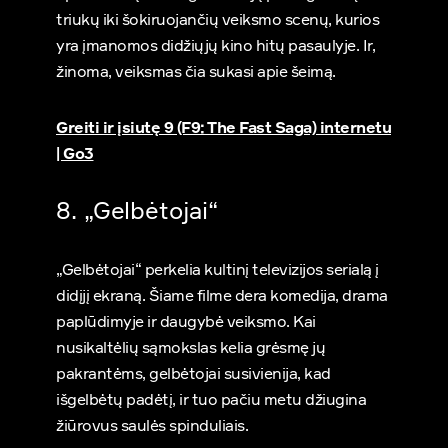
triukų iki šokiruojančių veiksmo scenų, kurios
yra įmanomos didžiųjų kino hitų pasaulyje. Ir,
žinoma, veiksmas čia sukasi apie šeimą.
Greiti ir įsiutę 9 (F9: The Fast Saga) internetu
| Go3
8. „Gelbėtojai“
„Gelbėtojai“ perkelia kultinį televizijos serialą į
didįjį ekraną. Šiame filme dera komedija, drama
paplūdimyje ir daugybė veiksmo. Kai
nusikaltėlių sąmokslas kelia grėsmę jų
pakrantėms, gelbėtojai susivienija, kad
išgelbėtų padėtį, ir tuo pačiu metu džiugina
žiūrovus saulės spinduliais.