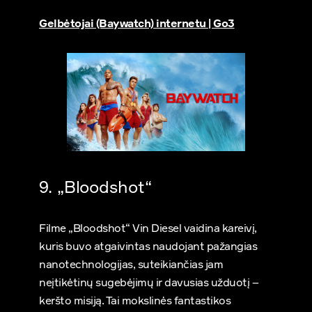
Gelbėtojai (Baywatch) internetu | Go3
9. „Bloodshot“
Filme „Bloodshot“ Vin Diesel vaidina kareivį,
kuris buvo atgaivintas naudojant pažangias
nanotechnologijas, suteikiančias jam
neįtikėtinų sugebėjimų ir davusias užduotį –
keršto misiją. Tai mokslinės fantastikos