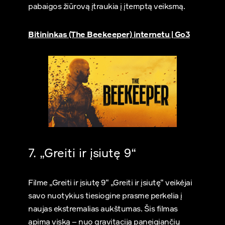
pabaigos žiūrovą įtraukia į įtemptą veiksmą.
Bitininkas (The Beekeeper) internetu | Go3
7. „Greiti ir įsiutę 9“
Filme „Greiti ir įsiutę 9“ „Greiti ir įsiutę“ veikėjai
savo nuotykius tiesiogine prasme perkelia į
naujas ekstremalias aukštumas. Šis filmas
apima viską – nuo gravitaciją paneigiančių