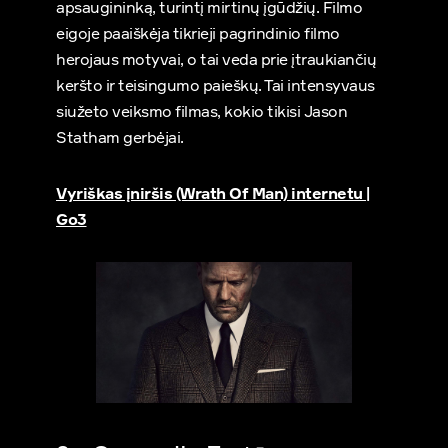
apsaugininką, turintį mirtinų įgūdžių. Filmo
eigoje paaiškėja tikrieji pagrindinio filmo
herojaus motyvai, o tai veda prie įtraukiančių
keršto ir teisingumo paieškų. Tai intensyvaus
siužeto veiksmo filmas, kokio tikisi Jason
Statham gerbėjai.
Vyriškas įniršis (Wrath Of Man) internetu |
Go3