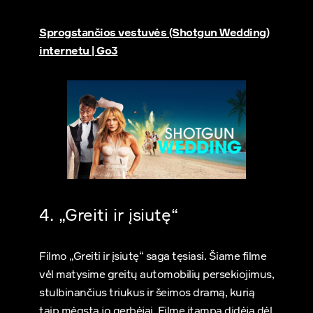
Sprogstančios vestuvės (Shotgun Wedding)
internetu | Go3
4. „Greiti ir įsiutę“
Filmo „Greiti ir įsiutę“ saga tęsiasi. Šiame filme
vėl matysime greitų automobilių persekiojimus,
stulbinančius triukus ir šeimos dramą, kurią
taip mėgsta jo gerbėjai. Filme įtampa didėja dėl