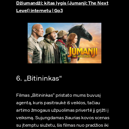
Džiumandži: kitas lygis (Jumanji: The Next
Level) internetu | Go3
6. „Bitininkas“
Filmas „Bitininkas“ pristato mums buvusį
agentą, kuris pasitraukė iš veiklos, tačiau
artimo žmogaus užpuolimas privertė jį grįžti į
veiksmą. Sujungdamas žiaurias kovos scenas
su įtemptu siužetu, šis filmas nuo pradžios iki