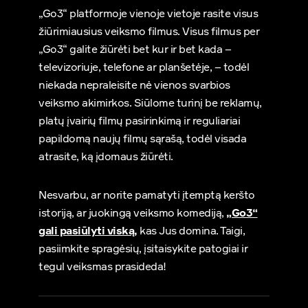
„Go3“ platformoje vienoje vietoje rasite visus
žiūrimiausius veiksmo filmus. Visus filmus per
„Go3“ galite žiūrėti bet kur ir bet kada –
televizoriuje, telefone ar planšetėje, – todėl
niekada nepraleisite nė vienos svarbios
veiksmo akimirkos. Siūlome turinį be reklamų,
platų įvairių filmų pasirinkimą ir reguliariai
papildomą naujų filmų sąrašą, todėl visada
atrasite, ką įdomaus žiūrėti.
Nesvarbu, ar norite pamatyti įtemptą keršto
istoriją, ar juokingą veiksmo komediją,
„Go3“
gali pasiūlyti viską,
kas Jus domina. Taigi,
pasiimkite spragėsių, įsitaisykite patogiai ir
tegul veiksmas prasideda!