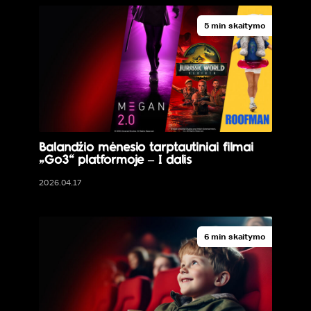
5 min skaitymo
Balandžio mėnesio tarptautiniai filmai
„Go3“ platformoje – I dalis
2026.04.17
6 min skaitymo