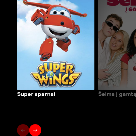
Super sparnai
Šeima į gamt