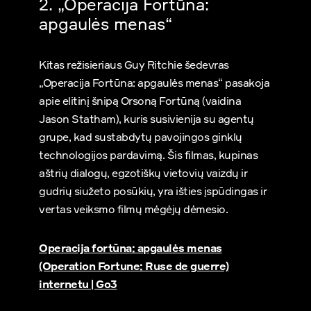
2. „Operacija Fortūna:
apgaulės menas“
Kitas režisieriaus Guy Ritchie šedevras
„Operacija Fortūna: apgaulės menas“ pasakoja
apie elitinį šnipą Orsoną Fortūną (vaidina
Jason Statham), kuris susivienija su agentų
grupe, kad sustabdytų pavojingos ginklų
technologijos pardavimą. Šis filmas, kupinas
aštrių dialogų, egzotiškų vietovių vaizdų ir
gudrių siužeto posūkių, yra išties įspūdingas ir
vertas veiksmo filmų mėgėjų dėmesio.
Operacija fortūna: apgaulės menas
(Operation Fortune: Ruse de guerre)
internetu | Go3