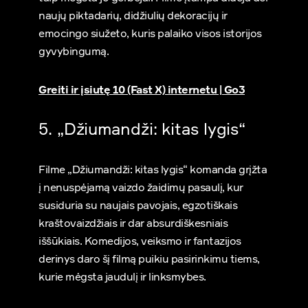
naujų piktadarių, didžiulių dekoracijų ir
emocingo siužeto, kuris palaiko visos istorijos
gyvybingumą.
Greiti ir įsiutę 10 (Fast X) internetu | Go3
5. „Džiumandži: kitas lygis“
Filme „Džiumandži: kitas lygis“ komanda grįžta
į nenuspėjamą vaizdo žaidimų pasaulį, kur
susiduria su naujais pavojais, egzotiškais
kraštovaizdžiais ir dar absurdiškesniais
iššūkiais. Komedijos, veiksmo ir fantazijos
derinys daro šį filmą puikiu pasirinkimu tiems,
kurie mėgsta jaudulį ir linksmybes.