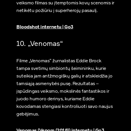
veiksmo filmas su įtemptomis kovų scenomis ir
netikėtu požiūriu į superherojų pasaulį.
Bloodshot internetu | Go3
10. „Venomas“
Filme „Venomas“ žurnalistas Eddie Brock
tampa svetimų simbiontų šeimininku, kurie
suteikia jam antžmogiškų galių ir atskleidžia jo
tamsiąją asmenybės pusę. Rezultatas –
įspūdingas veiksmo, mokslinės fantastikos ir
juodo humoro derinys, kuriame Eddie
kovodamas stengiasi kontroliuoti savo naujus
gebėjimus.
Venomas (Venom (2018)) internetu | Go3