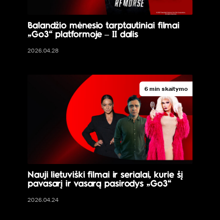
Balandžio mėnesio tarptautiniai filmai
„Go3“ platformoje – II dalis
2026.04.28
6 min skaitymo
Nauji lietuviški filmai ir serialai, kurie šį
pavasarį ir vasarą pasirodys „Go3“
2026.04.24