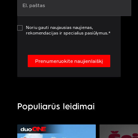
Noriu gauti naujausias naujienas,
rekomendacijas ir specialius pasiūlymus.*
Prenumeruokite naujienlaiškį
Populiarūs leidimai