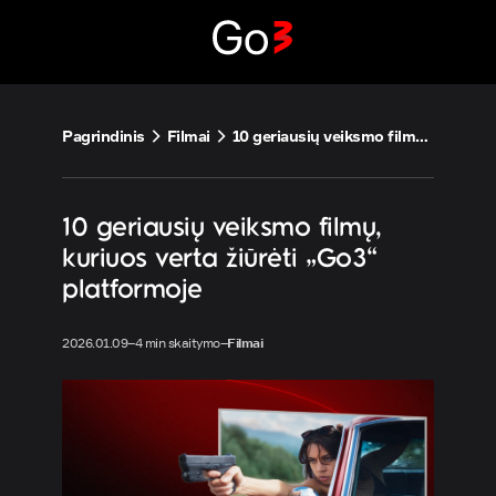
Eiti
prie
turinio
Pagrindinis
Filmai
10 geriausių veiksmo filmų, kuriuos verta žiūrėti „Go3“ platformoje
10 geriausių veiksmo filmų,
kuriuos verta žiūrėti „Go3“
platformoje
2026.01.09
–
4 min skaitymo
–
Filmai