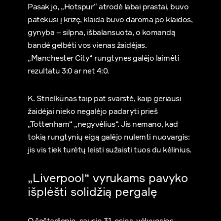
Pasak jo, „Hotspur“ atrodė labai prastai, buvo
patekusi į krizę, klaida buvo daroma po klaidos,
gynyba – silpna, išbalansuota, o komandą
bandė gelbėti vos vienas žaidėjas.
„Manchester City“ rungtynes galėjo laimėti
rezultatu 3:0 ar net 4:0.
K. Strielkūnas taip pat svarstė, kaip geriausi
žaidėjai nieko negalėjo padaryti prieš
„Tottenham“ „negyvėlius“. Jis nemano, kad
tokią rungtynių eigą galėjo nulemti nuovargis:
jis vis tiek turėtų leisti sužaisti tuos du kėlinius.
„Liverpool“ vyrukams pavyko
išplėšti solidžią pergalę
O šeštadienio, sausio 31-osios, vėlyvosios