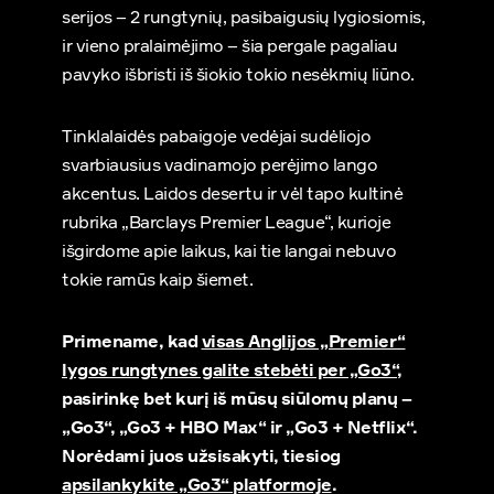
serijos – 2 rungtynių, pasibaigusių lygiosiomis,
ir vieno pralaimėjimo – šia pergale pagaliau
pavyko išbristi iš šiokio tokio nesėkmių liūno.
Tinklalaidės pabaigoje vedėjai sudėliojo
svarbiausius vadinamojo perėjimo lango
akcentus. Laidos desertu ir vėl tapo kultinė
rubrika „Barclays Premier League“, kurioje
išgirdome apie laikus, kai tie langai nebuvo
tokie ramūs kaip šiemet.
Primename, kad
visas Anglijos „Premier“
lygos rungtynes galite stebėti per „Go3“
,
pasirinkę bet kurį iš mūsų siūlomų planų –
„Go3“, „Go3 + HBO Max“ ir „Go3 + Netflix“.
Norėdami juos užsisakyti, tiesiog
apsilankykite „Go3“ platformoje
.