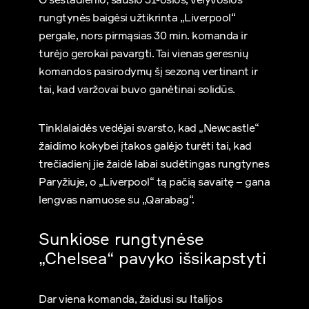
rungtynės baigėsi užtikrinta „Liverpool“
pergale, nors pirmąsias 30 min. komanda ir
turėjo gerokai pavargti. Tai vienas geresnių
komandos pasirodymų šį sezoną vertinant ir
tai, kad varžovai buvo ganėtinai solidūs.
Tinklalaidės vedėjai svarsto, kad „Newcastle“
žaidimo kokybei įtakos galėjo turėti tai, kad
trečiadienį jie žaidė labai sudėtingas rungtynes
Paryžiuje, o „Liverpool“ tą pačią savaitę – gana
lengvas namuose su „Qarabag“.
Sunkiose rungtynėse
„Chelsea“ pavyko išsikapstyti
Dar viena komanda, žaidusi su Italijos