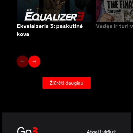
Ekvalaizeris 3: paskutinė
Vedęs ir turi 
kova
Žiūrėti daugiau
Atgal į viršų
↑