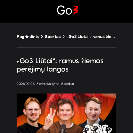
Eiti
prie
turinio
Pagrindinis
Sportas
„Go3 Liūtai“: ramus žiemos perėjimų langas
„Go3 Liūtai“: ramus žiemos
perėjimų langas
2026.02.06
–
3 min skaitymo
–
Sportas