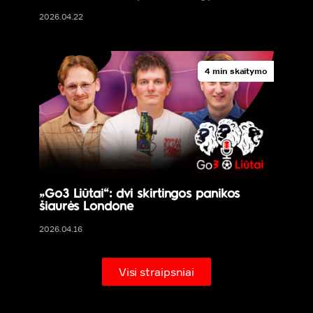
2026.04.22
4 min skaitymo
„Go3 Liūtai“: dvi skirtingos panikos
šiaurės Londone
2026.04.16
Visi straipsniai