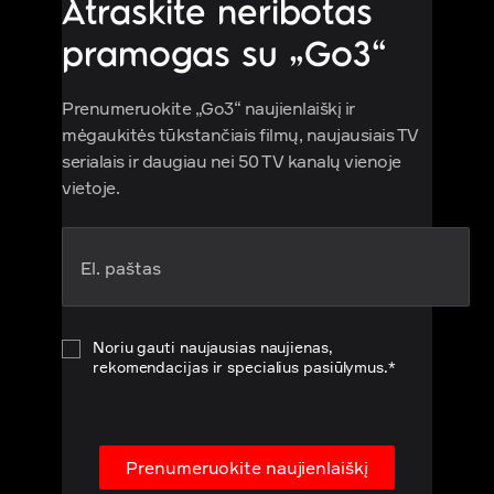
Atraskite neribotas
pramogas su „Go3“
Prenumeruokite „Go3“ naujienlaiškį ir
mėgaukitės tūkstančiais filmų, naujausiais TV
serialais ir daugiau nei 50 TV kanalų vienoje
vietoje.
Noriu gauti naujausias naujienas,
rekomendacijas ir specialius pasiūlymus.*
Prenumeruokite naujienlaiškį