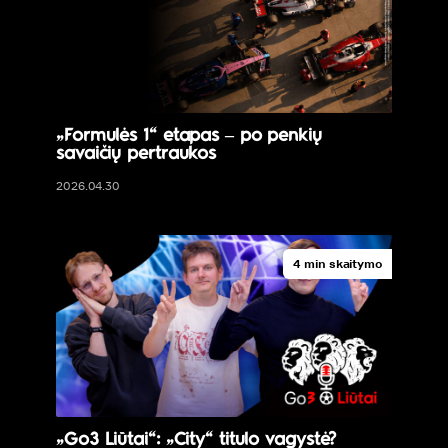
„Formulės 1“ etapas – po penkių
savaičių pertraukos
2026.04.30
4 min skaitymo
„Go3 Liūtai“: „City“ titulo vagystė?