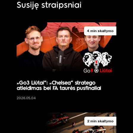
Susiję straipsniai
4 min skaitymo
„Go3 Liūtai“: „Chelsea“ stratego
atleidimas bei FA taurės pusfinaliai
2026.05.04
2 min skaitymo