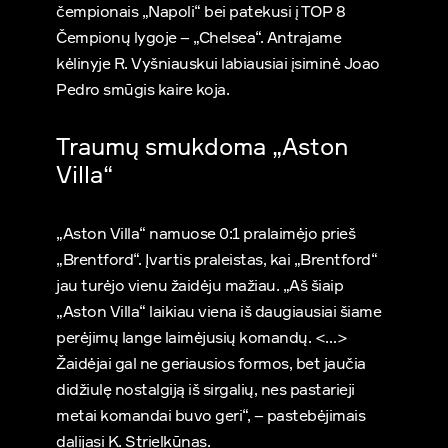
čempionais „Napoli“ bei patekusi į TOP 8
Čempionų lygoje – „Chelsea“. Antrajame
kėlinyje R. Vyšniauskui labiausiai įsiminė Joao
Pedro smūgis kaire koja.
Traumų smukdoma „Aston
Villa“
„Aston Villa“ namuose 0:1 pralaimėjo prieš
„Brentford“. Įvartis praleistas, kai „Brentford“
jau turėjo vienu žaidėju mažiau. „Aš šiaip
„Aston Villa“ laikiau viena iš daugiausiai šiame
perėjimų lange laimėjusių komandų. <…>
Žaidėjai gal ne geriausios formos, bet jaučia
didžiulę nostalgiją iš sirgalių, nes pastarieji
metai komandai buvo geri“, – pastebėjimais
dalijasi K. Strielkūnas.