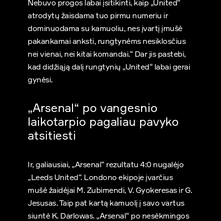
Nebuvo progos labai įsitikinti, kaip „United“
atrodytų žaisdama tuo pirmu numeriu ir
dominuodama su kamuoliu, nes įvartį įmušė
pakankamai anksti, rungtynėms nesiklosčius
nei vienai, nei kitai komandai.“ Dar jis pastebi,
kad didžiąją dalį rungtynių „United“ labai gerai
gynėsi.
„Arsenal“ po vangesnio
laikotarpio pagaliau pavyko
atsitiesti
Ir, galiausiai, „Arsenal“ rezultatu 4:0 nugalėjo
„Leeds United“. Londono ekipoje įvarčius
mušė žaidėjai M. Zubimendi, V. Gyokeresas ir G.
Jesusas. Taip pat kartą kamuolį į savo vartus
siuntė K. Darlowas. „Arsenal“ po nesėkmingos