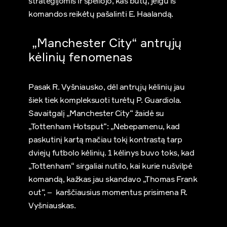
strategijomis ir spėliojo, kas būtų, jeigu iš
komandos reikėtų pašalinti E. Haalandą.
„Manchester City“ antrųjų
kėlinių fenomenas
Pasak R. Vyšniausko, dėl antrųjų kėlinių jau
šiek tiek kompleksuoti turėtų P. Guardiola.
Savaitgalį „Manchester City“ žaidė su
„Tottenham Hotsput“: „Nebepamenu, kad
paskutinį kartą mačiau tokį kontrastą tarp
dviejų futbolo kėlinių. 1 kėlinys buvo toks, kad
„Tottenham“ sirgaliai nutilo, kai kurie nušvilpė
komandą, kažkas jau skandavo „Thomas Frank
out“, – karščiausius momentus prisimena R.
Vyšniauskas.